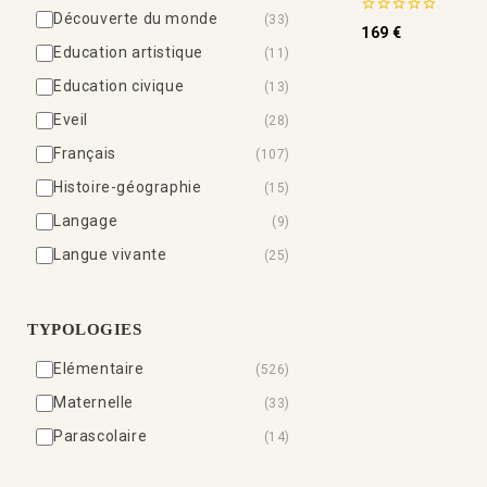
Découverte du monde
(33)
0
169
€
de
Education artistique
(11)
5
Education civique
(13)
Eveil
(28)
Français
(107)
Histoire-géographie
(15)
Langage
(9)
Langue vivante
(25)
Littérature
(258)
Mathématiques
(85)
TYPOLOGIES
Méthode de lecture
(18)
Elémentaire
(526)
Pédagogie
(8)
Maternelle
(33)
Révisions
(20)
Parascolaire
(14)
Sciences et technologie
(8)