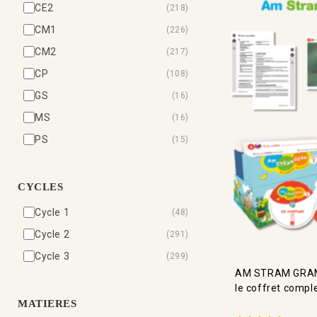
CE2
(218)
CM1
(226)
CM2
(217)
CP
(108)
GS
(16)
MS
(16)
PS
(15)
CYCLES
Cycle 1
(48)
Cycle 2
(291)
Cycle 3
(299)
AM STRAM GRAM 
le coffret comple
MATIERES