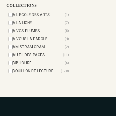
COLLECTIONS
A L ECOLE DES ARTS
(1)
A LA LIGNE
(7)
A VOS PLUMES
(5)
A VOUS LA PAROLE
(4)
AM STRAM GRAM
(2)
AU FIL DES PAGES
(11)
BIBLIOLIRE
(6)
BOUILLON DE LECTURE
(170)
BULI
(16)
DOSSIERS THEMATIQUES
(12)
DUPLIMAT
(22)
FICHIER DE DIFFERENCIATION
(9)
FRANCE ET MATHIS
(20)