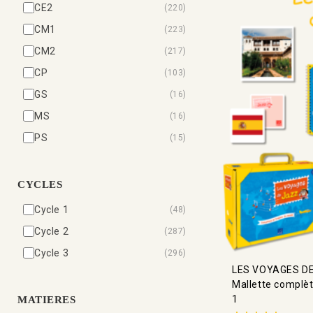
CE2
(220)
CM1
(223)
CM2
(217)
CP
(103)
GS
(16)
MS
(16)
PS
(15)
CYCLES
Cycle 1
(48)
Cycle 2
(287)
Cycle 3
(296)
LES VOYAGES DE
Mallette complèt
1
MATIERES