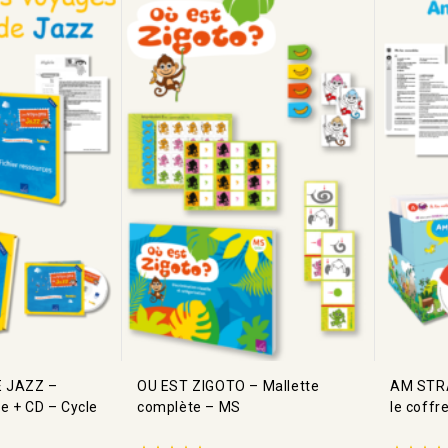
 JAZZ –
OU EST ZIGOTO – Mallette
AM STRA
e + CD – Cycle
complète – MS
le coffr