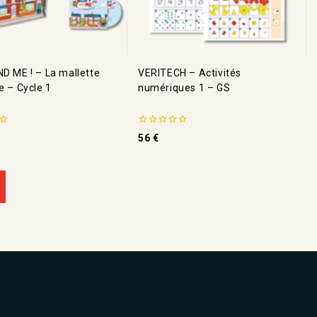
D ME ! – La mallette
VERITECH – Activités
e – Cycle 1
numériques 1 – GS
0
56
€
de
5