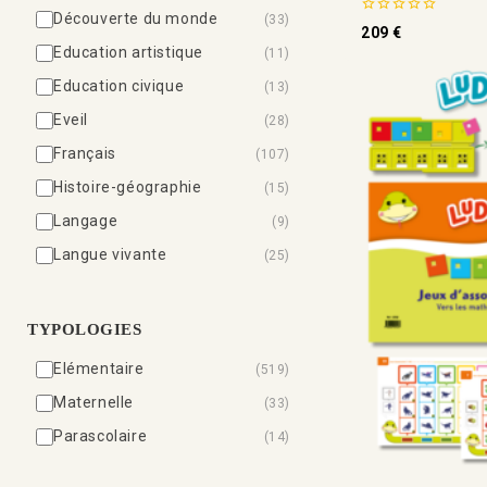
Découverte du monde
(33)
0
209
€
de
Education artistique
(11)
5
Education civique
(13)
Eveil
(28)
Français
(107)
Histoire-géographie
(15)
Langage
(9)
Langue vivante
(25)
Littérature
(254)
Mathématiques
(82)
TYPOLOGIES
Méthode de lecture
(18)
Elémentaire
(519)
Pédagogie
(8)
Maternelle
(33)
Révisions
(20)
Parascolaire
(14)
Sciences et technologie
(8)