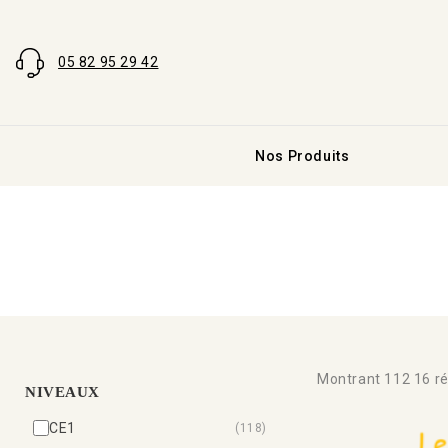
05 82 95 29 42
Nos Produits
Montrant 1
12
16
ré
NIVEAUX
CE1
(118)