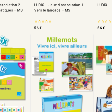
ssociation 2 –
LUDIX – Jeux d’association 1 –
LUDIX –
atiques – MS
Vers le langage – MS
0
0
56
€
56
€
de
de
5
5