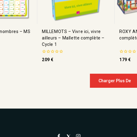
s nombres – MS
MILLEMOTS – Vivre ici, vivre
ROXY AN
ailleurs – Mallette complète –
complèt
Cycle 1
0
0
209
€
179
€
de
de
5
5
Charger Plus De