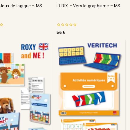
 Jeux de logique – MS
LUDIX – Vers le graphisme – MS
0
56
€
de
5