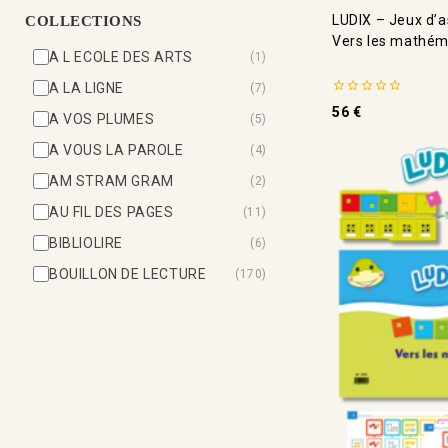
LUDIX – Jeux d’a
COLLECTIONS
Vers les mathém
A L ECOLE DES ARTS
(1)
A LA LIGNE
(7)
0
56
€
A VOS PLUMES
(5)
de
5
A VOUS LA PAROLE
(4)
AM STRAM GRAM
(2)
AU FIL DES PAGES
(11)
BIBLIOLIRE
(6)
BOUILLON DE LECTURE
(170)
BULI
(12)
DOSSIERS THEMATIQUES
(12)
DUPLIMAT
(22)
FICHIER DE DIFFERENCIATION
(9)
FRANCE ET MATHIS
(20)