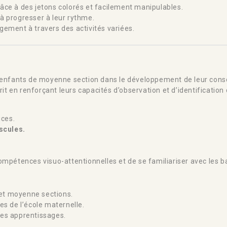
âce à des jetons colorés et facilement manipulables.
à progresser à leur rythme.
agement à travers des activités variées.
nfants de moyenne section dans le développement de leur consc
rit en renforçant leurs capacités d’observation et d’identification
ices.
scules.
ompétences visuo-attentionnelles et de se familiariser avec les ba
 et moyenne sections.
nes de l’école maternelle.
ses apprentissages.