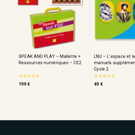
SPEAK AND PLAY – Mallette +
LNU – L’espace et l
Ressources numériques – CE2
manuels supplémen
Cycle 2
0
0
199
€
49
€
de
de
5
5