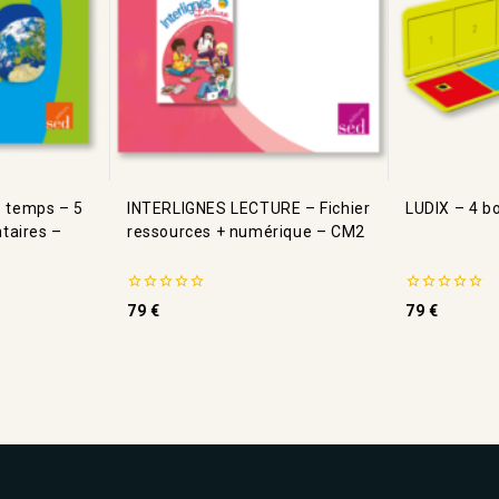
e temps – 5
INTERLIGNES LECTURE – Fichier
LUDIX – 4 bo
taires –
ressources + numérique – CM2
0
0
79
€
79
€
de
de
5
5