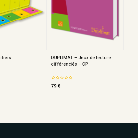
itiers
DUPLIMAT – Jeux de lecture
différenciés – CP
0
79
€
de
5