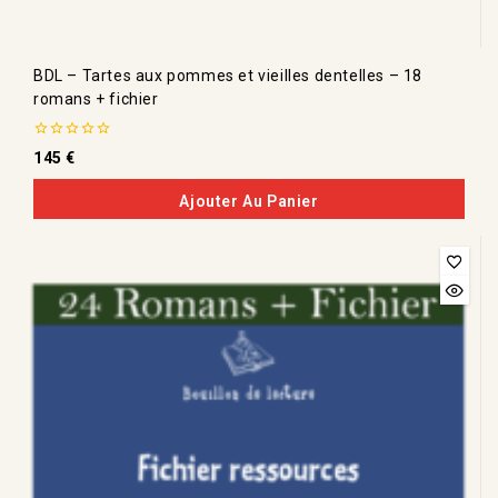
BDL – Tartes aux pommes et vieilles dentelles – 18
romans + fichier
0
145
€
de
5
Ajouter Au Panier