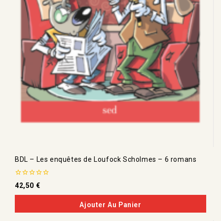
BDL – Les enquêtes de Loufock Scholmes – 6 romans
0
42,50
€
de
5
Ajouter Au Panier