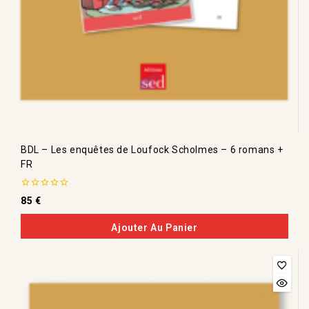
BDL – Les enquêtes de Loufock Scholmes – 6 romans +
FR
0
85
€
de
5
Ajouter Au Panier