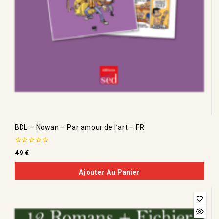
BDL – Nowan – Par amour de l’art – FR
0
49
€
de
5
Ajouter Au Panier