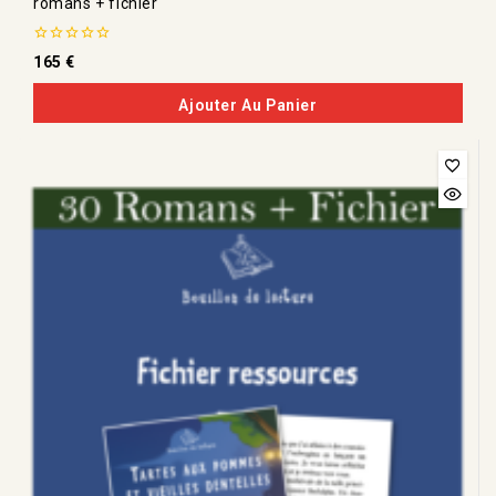
romans + fichier
0
165
€
de
5
Ajouter Au Panier