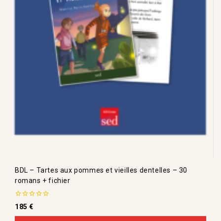
BDL – Tartes aux pommes et vieilles dentelles – 30
romans + fichier
0
185
€
de
5