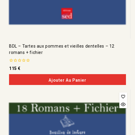
BDL – Tartes aux pommes et vieilles dentelles – 12
romans + fichier
0
115
€
de
5
Ajouter Au Panier