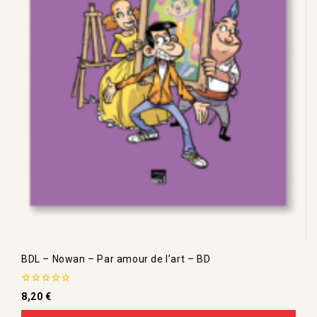
BDL – Nowan – Par amour de l’art – BD
0
8,20
€
de
5