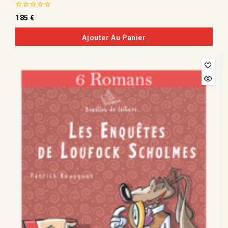
0
185
€
de
5
Ajouter Au Panier