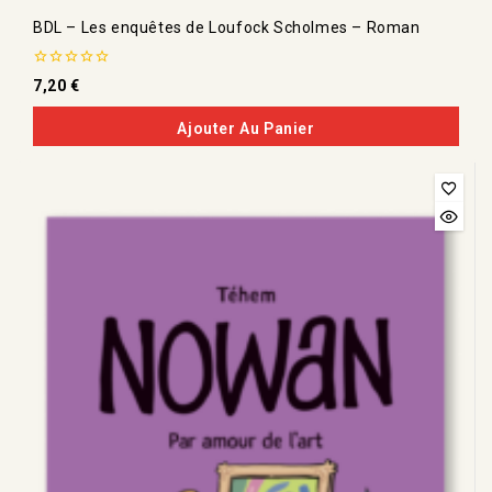
BDL – Les enquêtes de Loufock Scholmes – Roman
0
7,20
€
de
5
Ajouter Au Panier