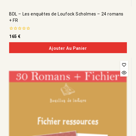
BDL – Les enquêtes de Loufock Scholmes – 24 romans
+ FR
0
165
€
de
5
Ajouter Au Panier