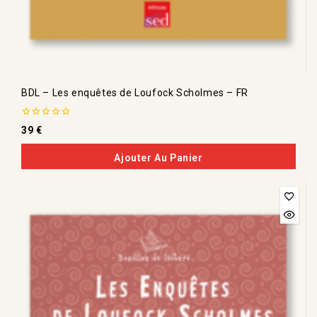
BDL – Les enquêtes de Loufock Scholmes – FR
0
39
€
de
5
Ajouter Au Panier