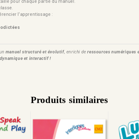
aillé pour chaque partie du manuel.
classe.
érencier l’apprentissage :
todictées
’un
manuel structuré et évolutif
, enrichi de
ressources numériques 
dynamique et interactif !
Produits similaires