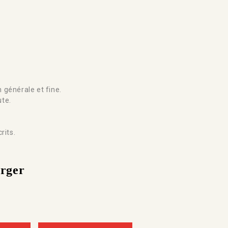
générale et fine.
ute.
rits.
arger