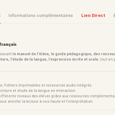
n
Informations complémentaires
Lien Direct
français
unissant
le manuel de l’élève, le guide pédagogique, des resso
cture, l’étude de la langue, l’expression écrite et orale
, tout en
, fichiers imprimables et ressources audio intégrés.
écriture et étude de la langue en interaction.
différents niveaux des élèves grâce aux ressources complémentai
ur enrichir la lecture à voix haute et l’interprétation.