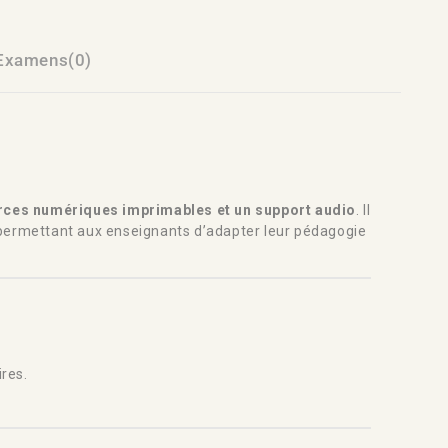
Examens(0)
urces numériques imprimables et un support audio
. Il
 permettant aux enseignants d’adapter leur pédagogie
res.