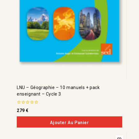
LNU – Géographie – 10 manuels + pack
enseignant – Cycle 3
0
279
€
de
5
Ajouter Au Panier