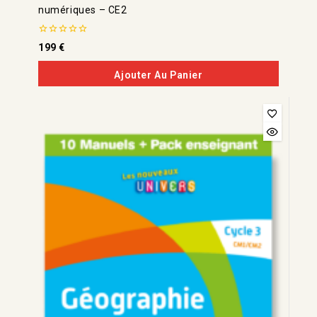
numériques – CE2
0
199
€
de
5
Ajouter Au Panier