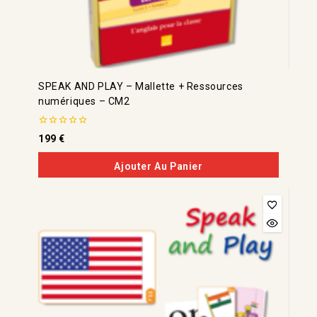
SPEAK AND PLAY – Mallette + Ressources
numériques – CM2
0
199
€
de
5
Ajouter Au Panier