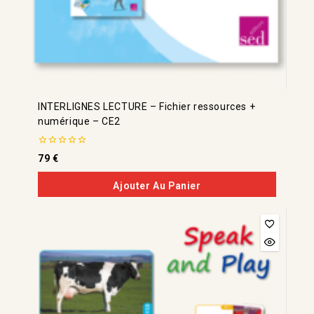
INTERLIGNES LECTURE – Fichier ressources +
numérique – CE2
0
79
€
de
5
Ajouter Au Panier