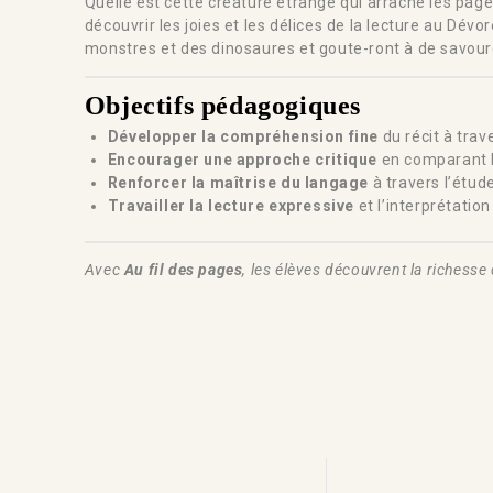
Quelle est cette créature étrange qui arrache les pages d
découvrir les joies et les délices de la lecture au Dé
monstres et des dinosaures et goute-ront à de savoureux
Objectifs pédagogiques
Développer la compréhension fine
du récit à trav
Encourager une approche critique
en comparant l
Renforcer la maîtrise du langage
à travers l’étud
Travailler la lecture expressive
et l’interprétatio
Avec
Au fil des pages
, les élèves découvrent la richess