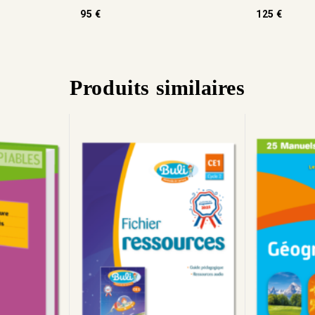
0
0
95
€
125
€
de
de
5
5
Produits similaires