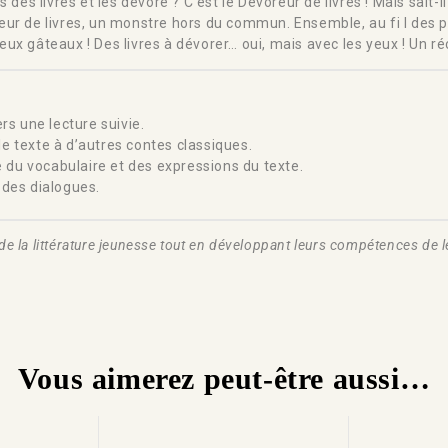
es livres et les dévore ? C’est le Dévoreur de livres ! Mais sait-il 
voreur de livres, un monstre hors du commun. Ensemble, au fi l des
 gâteaux ! Des livres à dévorer… oui, mais avec les yeux ! Un réci
ers une lecture suivie.
e texte à d’autres contes classiques.
e du vocabulaire et des expressions du texte.
n des dialogues.
e de la littérature jeunesse tout en développant leurs compétences de
Vous aimerez peut-être aussi…