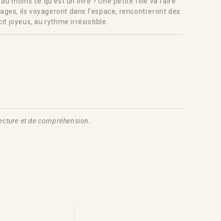
au moins ce qu’est un livre ? Une petite fille va faire
 pages, ils voyageront dans l’espace, rencontreront des
t joyeux, au rythme irrésistible.
 lecture et de compréhension.