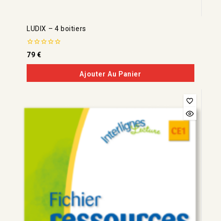
LUDIX – 4 boitiers
0
79
€
de
5
Ajouter Au Panier