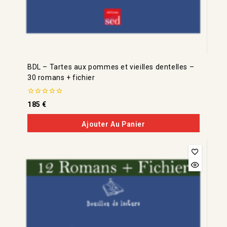
BDL – Tartes aux pommes et vieilles dentelles –
30 romans + fichier
0
185
€
de
5
Ajouter Au Panier