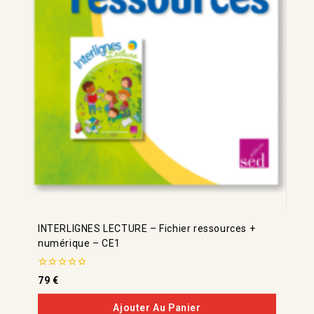
INTERLIGNES LECTURE – Fichier ressources +
numérique – CE1
0
79
€
de
5
Ajouter Au Panier