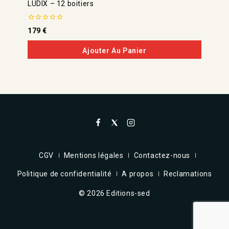
LUDIX – 12 boitiers
0
179
€
de
5
Ajouter Au Panier
CGV
Mentions légales
Contactez-nous
Politique de confidentialité
A propos
Reclamations
© 2026 Editions-sed