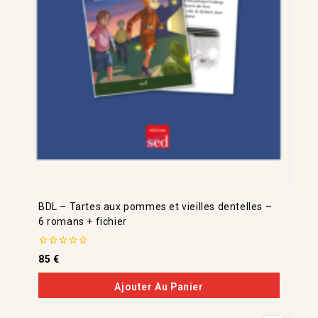
BDL – Tartes aux pommes et vieilles dentelles –
6 romans + fichier
0
85
€
de
5
Ajouter Au Panier