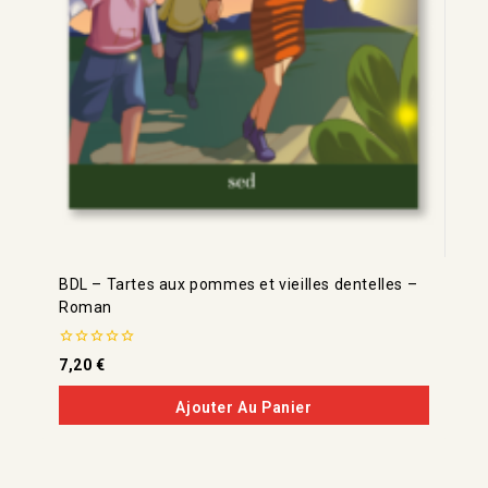
BDL – Tartes aux pommes et vieilles dentelles –
Roman
0
7,20
€
de
5
Ajouter Au Panier