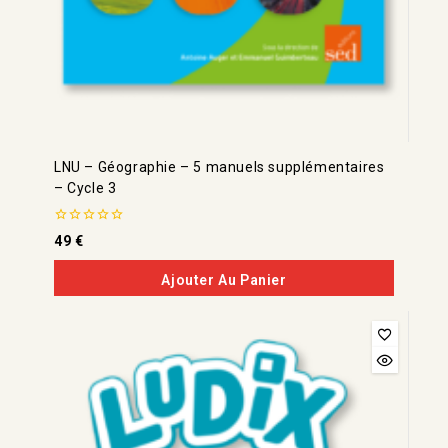
LNU – Géographie – 5 manuels supplémentaires
– Cycle 3
0
49
€
de
5
Ajouter Au Panier