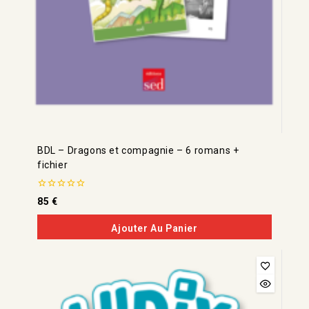
BDL – Dragons et compagnie – 6 romans +
fichier
0
85
€
de
5
Ajouter Au Panier