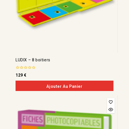
LUDIX – 8 boitiers
0
129
€
de
5
Ajouter Au Panier