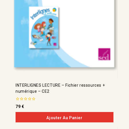
INTERLIGNES LECTURE – Fichier ressources +
numérique – CE2
0
79
€
de
5
Ajouter Au Panier