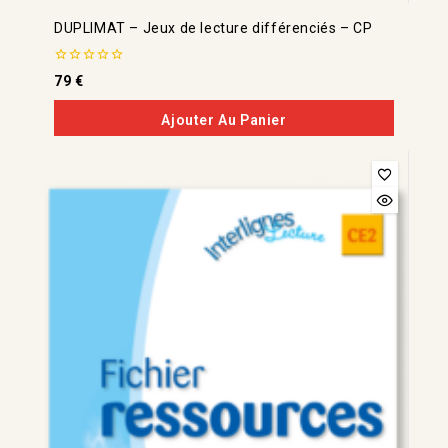
DUPLIMAT – Jeux de lecture différenciés – CP
0
79
€
de
5
Ajouter Au Panier