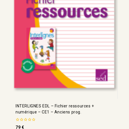
INTERLIGNES EDL – Fichier ressources +
numérique – CE1 – Anciens prog.
0
79
€