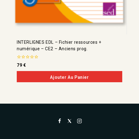
INTERLIGNES EDL – Fichier ressources +
numérique – CE2 – Anciens prog.
0
79
€
de
5
Ajouter Au Panier