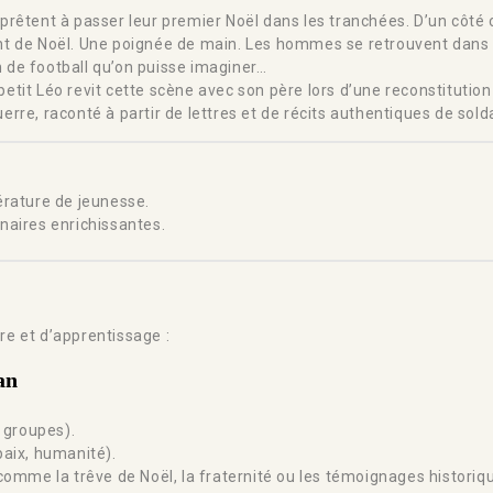
rêtent à passer leur premier Noël dans les tranchées. D’un côté 
chant de Noël. Une poignée de main. Les hommes se retrouvent dans
h de football qu’on puisse imaginer…
 petit Léo revit cette scène avec son père lors d’une reconstitutio
rre, raconté à partir de lettres et de récits authentiques de so
érature de jeunesse.
inaires enrichissantes.
ure et d’apprentissage :
an
n groupes).
paix, humanité).
omme la trêve de Noël, la fraternité ou les témoignages historiq