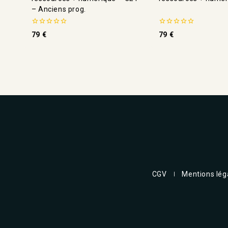
– Anciens prog.
0
0
79
€
79
€
de
de
5
5
CGV
Mentions lég