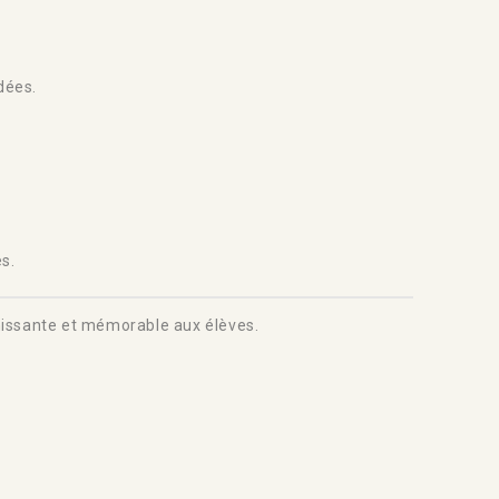
dées.
s.
chissante et mémorable aux élèves.