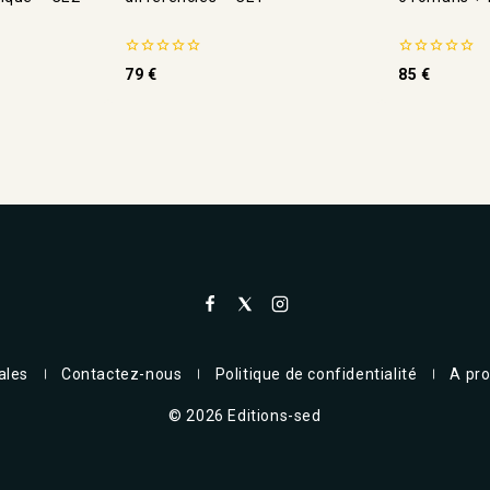
0
0
79
€
85
€
de
de
5
5
ales
Contactez-nous
Politique de confidentialité
A pr
© 2026 Editions-sed