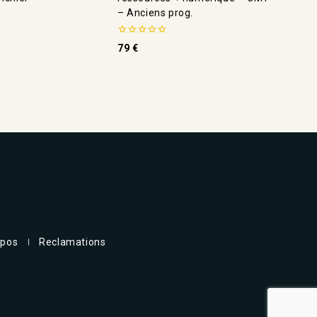
– Anciens prog.
0
79
€
de
5
opos
Reclamations