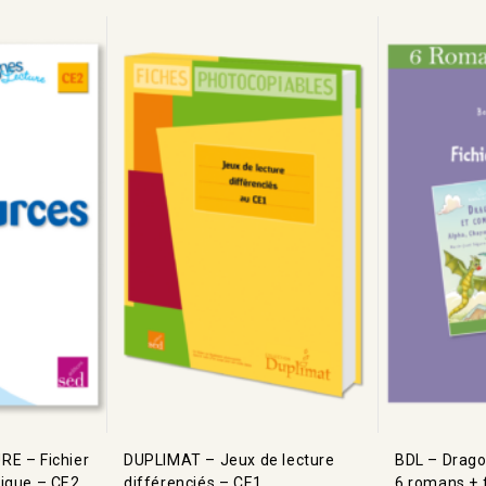
E – Fichier
DUPLIMAT – Jeux de lecture
BDL – Drago
ique – CE2
différenciés – CE1
6 romans + f