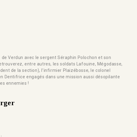
e de Verdun avec le sergent Séraphin Polochon et son
etrouverez, entre autres, les soldats Lafouine, Mégodasse,
ident de la section), l’infirmier Plaizébosse, le colonel
en Dentifrice engagés dans une mission aussi désopilante
nes ennemies !
arger
: