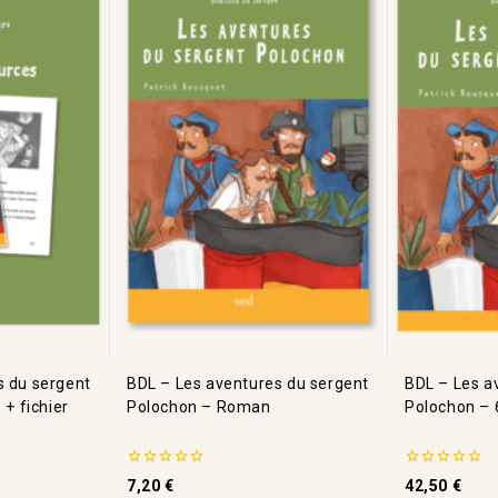
s du sergent
BDL – Les aventures du sergent
BDL – Les a
 + fichier
Polochon – Roman
Polochon – 6
0
0
7,20
€
42,50
€
de
de