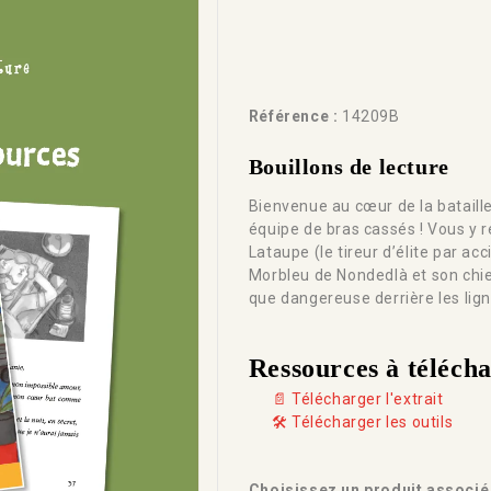
Référence :
14209B
Bouillons de lecture
Bienvenue au cœur de la bataill
équipe de bras cassés ! Vous y r
Lataupe (le tireur d’élite par acc
Morbleu de Nondedlà et son chi
que dangereuse derrière les lig
Ressources à téléch
📄 Télécharger l'extrait
🛠️ Télécharger les outils
Choisissez un produit associé 