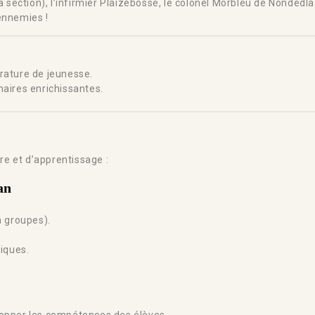
la section), l’infirmier Plaizébosse, le colonel Morbleu de Nonded
ennemies !
rature de jeunesse.
inaires enrichissantes.
ure et d’apprentissage :
an
n groupes).
iques.