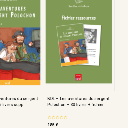
ventures du sergent
BDL – Les aventures du sergent
 livres supp.
Polochon – 30 livres + fichier
0
185
€
de