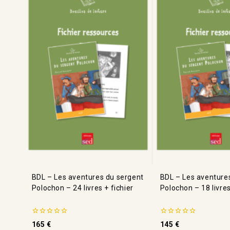
BDL – Les aventures du sergent
BDL – Les aventure
Polochon – 24 livres + fichier
Polochon – 18 livres
0
0
165
€
145
€
de
de