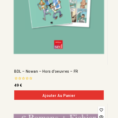
BDL – Nowan – Hors d’oeuvres – FR
0
49
€
de
5
Ajouter Au Panier