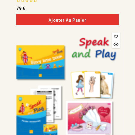
0
79
€
de
5
Ajouter Au Panier