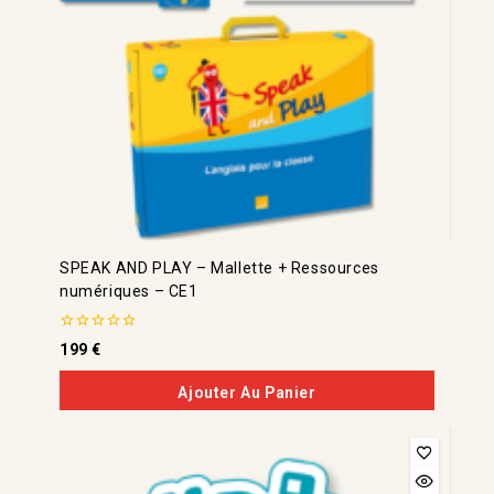
SPEAK AND PLAY – Mallette + Ressources
numériques – CE1
0
199
€
de
5
Ajouter Au Panier