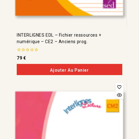
INTERLIGNES EDL – Fichier ressources +
numérique – CE2 – Anciens prog.
0
79
€
de
5
Ajouter Au Panier