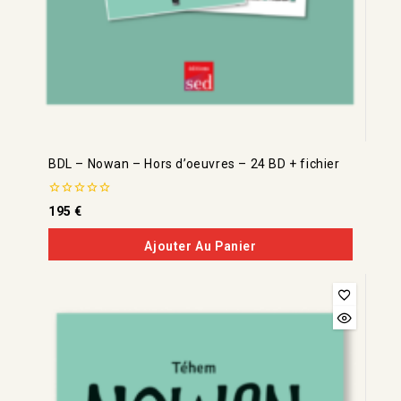
BDL – Nowan – Hors d’oeuvres – 24 BD + fichier
0
195
€
de
5
Ajouter Au Panier