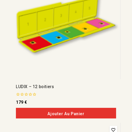
LUDIX – 12 boitiers
0
179
€
de
5
Ajouter Au Panier