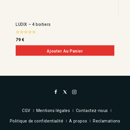
LUDIX – 4 boitiers
0
79
€
de
5
Ajouter Au Panier
CGV
Mentions légales
Contactez-nous
Politique de confidentialité
A propos
Reclamations