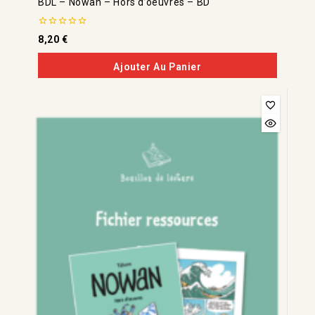
BDL – Nowan – Hors d’oeuvres – BD
0
8,20
€
de
5
Ajouter Au Panier