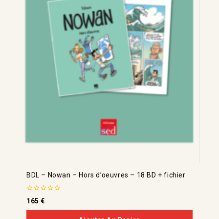
BDL – Nowan – Hors d’oeuvres – 18 BD + fichier
0
165
€
de
5