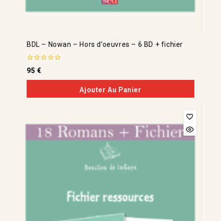
BDL – Nowan – Hors d’oeuvres – 6 BD + fichier
0
95
€
de
5
Ajouter Au Panier