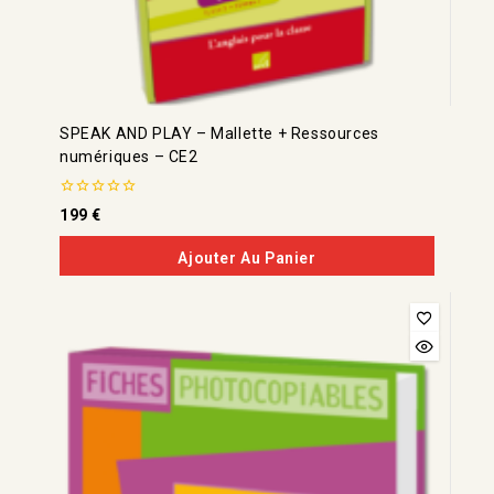
SPEAK AND PLAY – Mallette + Ressources
numériques – CE2
0
199
€
de
5
Ajouter Au Panier