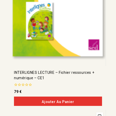
INTERLIGNES LECTURE – Fichier ressources +
numérique – CE1
0
79
€
de
5
Ajouter Au Panier