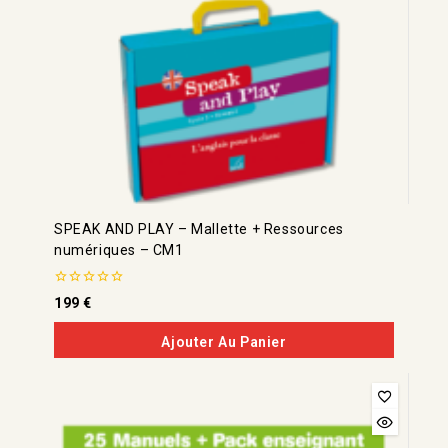
SPEAK AND PLAY – Mallette + Ressources
numériques – CM1
0
199
€
de
5
Ajouter Au Panier