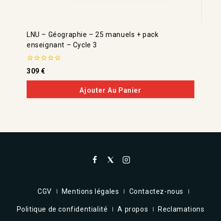
LNU – Géographie – 25 manuels + pack
enseignant – Cycle 3
0
309
€
de
5
Ajouter Au Panier
CGV
Mentions légales
Contactez-nous
Politique de confidentialité
A propos
Reclamations