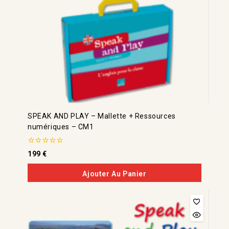
SPEAK AND PLAY – Mallette + Ressources
numériques – CM1
0
199
€
de
5
Ajouter Au Panier