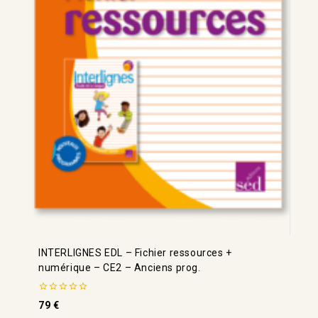
INTERLIGNES EDL – Fichier ressources +
numérique – CE2 – Anciens prog.
0
79
€
de