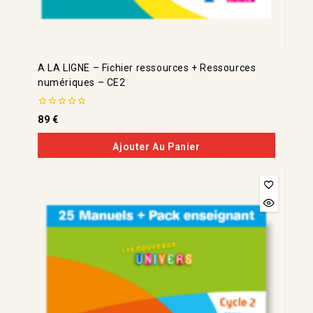
A LA LIGNE – Fichier ressources + Ressources
numériques – CE2
0
89
€
de
5
Ajouter Au Panier