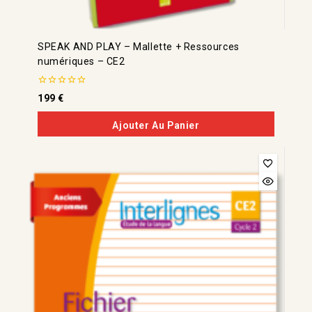
SPEAK AND PLAY – Mallette + Ressources
numériques – CE2
0
199
€
de
5
Ajouter Au Panier