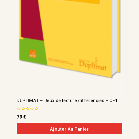
DUPLIMAT – Jeux de lecture différenciés – CE1
0
79
€
de
5
Ajouter Au Panier