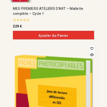
MES PREMIERS ATELIERS D’ART – Mallette
complète – Cycle 1
0
229
€
de
5
Ajouter Au Panier