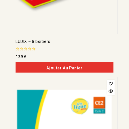
LUDIX – 8 boitiers
0
129
€
de
5
Ajouter Au Panier