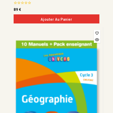
0
89
€
de
5
Ajouter Au Panier