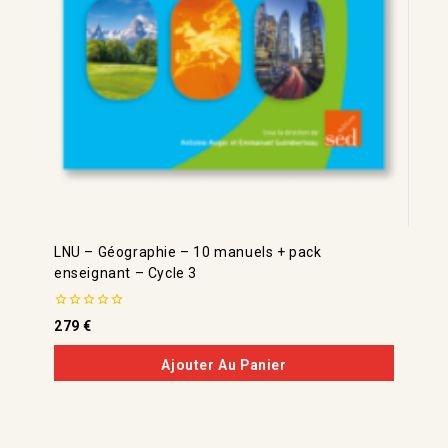
LNU – Géographie – 10 manuels + pack
enseignant – Cycle 3
0
279
€
de
5
Ajouter Au Panier