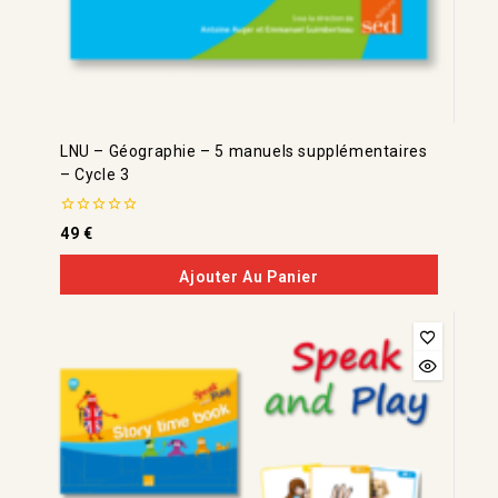
LNU – Géographie – 5 manuels supplémentaires
– Cycle 3
0
49
€
de
5
Ajouter Au Panier