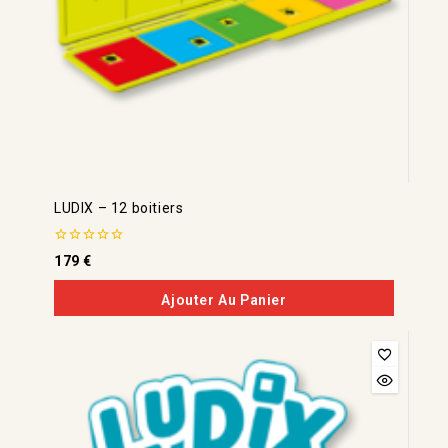
LUDIX – 12 boitiers
0
179
€
de
5
Ajouter Au Panier