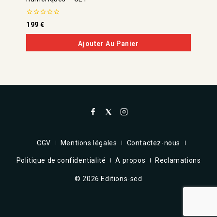
0
199
€
de
5
Ajouter Au Panier
CGV
Mentions légales
Contactez-nous
Politique de confidentialité
A propos
Reclamations
© 2026 Editions-sed