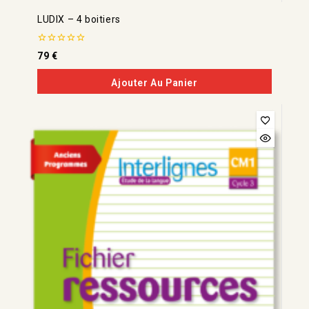
LUDIX – 4 boitiers
0
79
€
de
5
Ajouter Au Panier