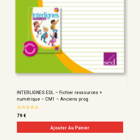
INTERLIGNES EDL – Fichier ressources +
numérique – CM1 – Anciens prog.
0
79
€
de
5
Ajouter Au Panier