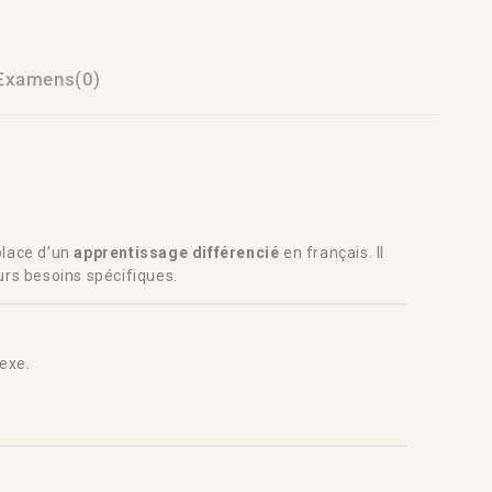
Examens(0)
place d’un
apprentissage différencié
en français. Il
urs besoins spécifiques.
exe.