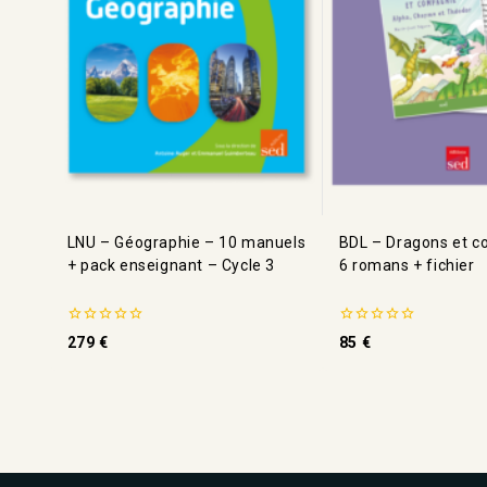
LNU – Géographie – 10 manuels
BDL – Dragons et 
+ pack enseignant – Cycle 3
6 romans + fichier
0
0
279
€
85
€
de
de
5
5