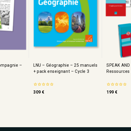
compagnie –
LNU – Géographie – 25 manuels
SPEAK AND 
+ pack enseignant – Cycle 3
Ressources
0
0
309
€
199
€
de
de
5
5