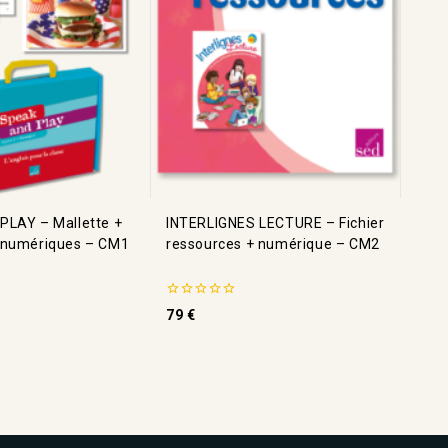
PLAY – Mallette +
INTERLIGNES LECTURE – Fichier
 numériques – CM1
ressources + numérique – CM2
0
79
€
de
5