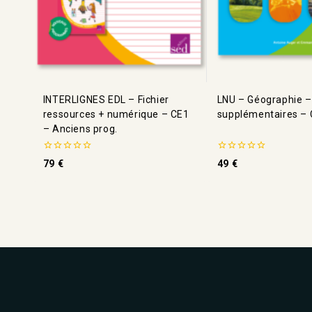
INTERLIGNES EDL – Fichier
LNU – Géographie –
ressources + numérique – CE1
supplémentaires – 
– Anciens prog.
0
0
79
€
49
€
de
de
5
5