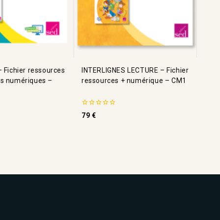
 Fichier ressources
INTERLIGNES LECTURE – Fichier
es numériques –
ressources + numérique – CM1
0
79
€
de
5