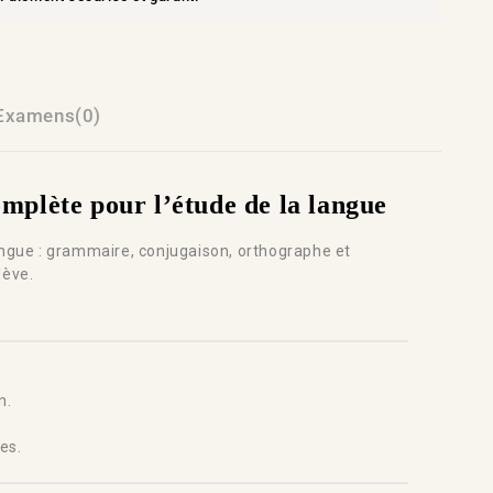
Examens(0)
lète pour l’étude de la langue
ngue : grammaire, conjugaison, orthographe et
lève.
n.
es.