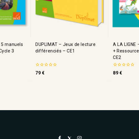
 5 manuels
DUPLIMAT – Jeux de lecture
A LA LIGNE –
Cycle 3
différenciés – CE1
+ Ressourc
CE2
0
0
79
€
89
€
de
de
5
5