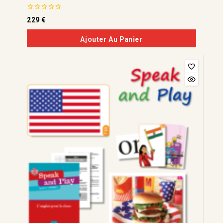
0
229
€
de
5
Ajouter Au Panier