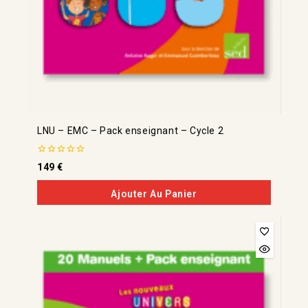
LNU – EMC – Pack enseignant – Cycle 2
0
149
€
de
5
Ajouter Au Panier