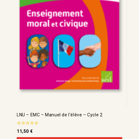
LNU – EMC – Manuel de l’élève – Cycle 2
0
11,50
€
de
5