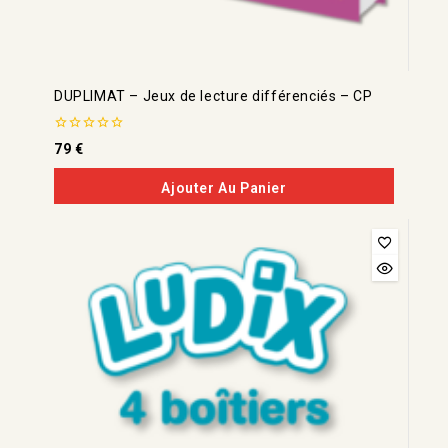
DUPLIMAT – Jeux de lecture différenciés – CP
0
79
€
de
5
Ajouter Au Panier