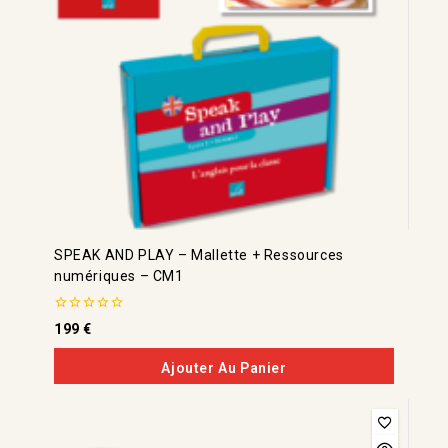
SPEAK AND PLAY – Mallette + Ressources
numériques – CM1
0
199
€
de
5
Ajouter Au Panier