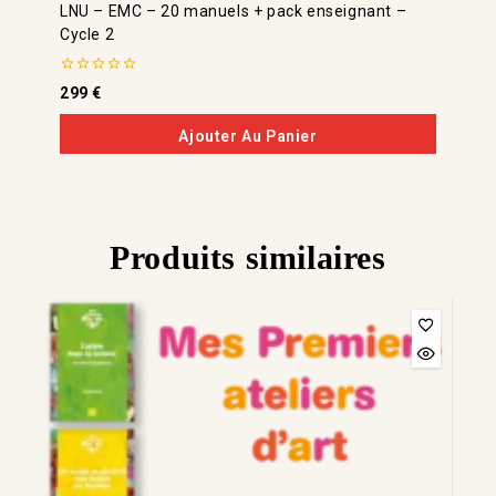
LNU – EMC – 20 manuels + pack enseignant –
Cycle 2
0
299
€
de
5
Ajouter Au Panier
Produits similaires