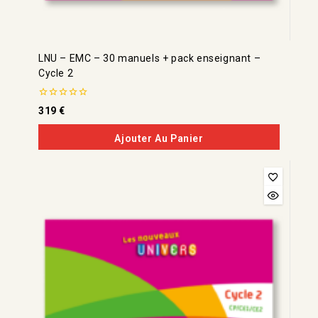
LNU – EMC – 30 manuels + pack enseignant –
Cycle 2
0
319
€
de
5
Ajouter Au Panier