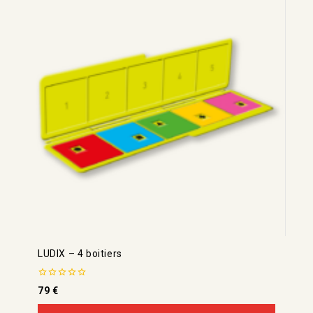
LUDIX – 4 boitiers
0
79
€
de
5