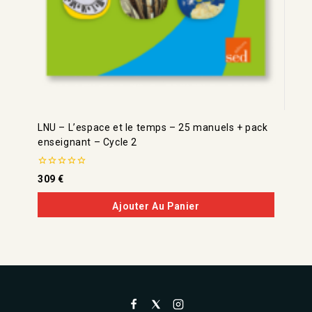
LNU – L’espace et le temps – 25 manuels + pack
enseignant – Cycle 2
0
309
€
de
5
Ajouter Au Panier