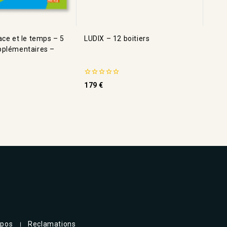
ace et le temps – 5
LUDIX – 12 boitiers
pplémentaires –
0
179
€
de
5
opos
Reclamations