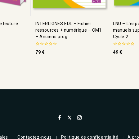
 lecture
INTERLIGNES EDL – Fichier
LNU – L’esp
ressources + numérique – CM1
manuels su
– Anciens prog.
Cycle 2
0
0
79
€
49
€
de
de
5
5
ales
Contactez-nous
Politique de confidentialité
A pr