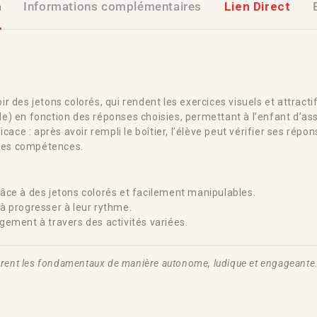
n
Informations complémentaires
Lien Direct
des jetons colorés, qui rendent les exercices visuels et attractif
ngle) en fonction des réponses choisies, permettant à l’enfant d’a
cace : après avoir rempli le boîtier, l’élève peut vérifier ses répo
 des compétences.
âce à des jetons colorés et facilement manipulables.
à progresser à leur rythme.
agement à travers des activités variées.
explorent les fondamentaux de manière autonome, ludique et engagean