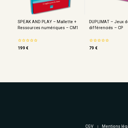
SPEAK AND PLAY – Mallette +
DUPLIMAT – Jeux de
Ressources numériques – CM1
différenciés – CP
0
0
199
€
79
€
de
de
5
5
CGV
Mentions lég