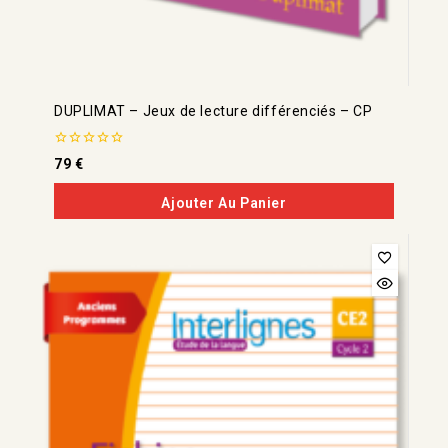
DUPLIMAT – Jeux de lecture différenciés – CP
0
79
€
de
5
Ajouter Au Panier