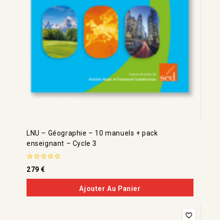
LNU – Géographie – 10 manuels + pack
enseignant – Cycle 3
0
279
€
de
5
Ajouter Au Panier