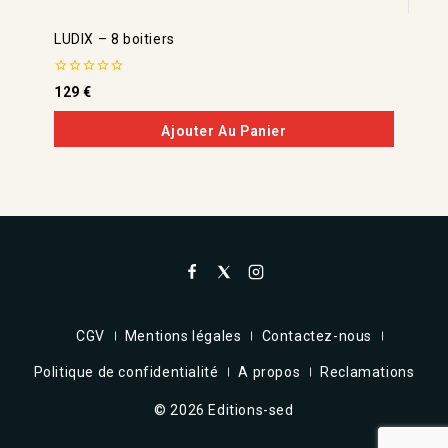
LUDIX – 8 boitiers
0
129
€
de
5
Ajouter Au Panier
CGV
Mentions légales
Contactez-nous
Politique de confidentialité
A propos
Reclamations
© 2026 Editions-sed