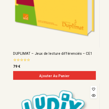
DUPLIMAT – Jeux de lecture différenciés – CE1
0
79
€
de
5
Ajouter Au Panier