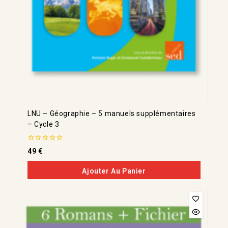
LNU – Géographie – 5 manuels supplémentaires
– Cycle 3
0
49
€
de
5
Ajouter Au Panier