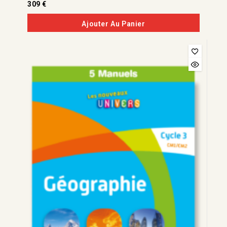
0
309
€
de
5
Ajouter Au Panier