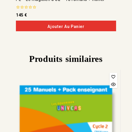
0
145
€
de
5
Ajouter Au Panier
Produits similaires