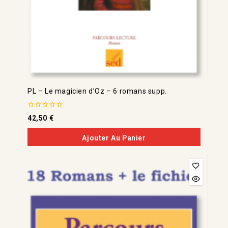
PL – Le magicien d’Oz – 6 romans supp.
0
42,50
€
de
5
Ajouter Au Panier