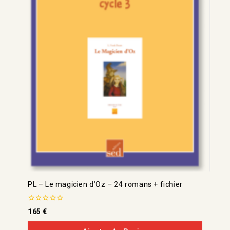
PL – Le magicien d’Oz – 24 romans + fichier
0
165
€
de
5