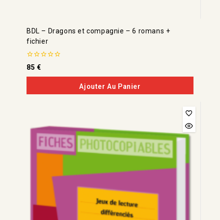
BDL – Dragons et compagnie – 6 romans +
fichier
0
85
€
de
5
Ajouter Au Panier