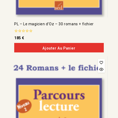
PL – Le magicien d’Oz – 30 romans + fichier
0
185
€
de
5
Ajouter Au Panier