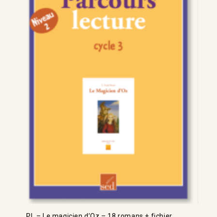
PL – Le magicien d’Oz – 18 romans + fichier