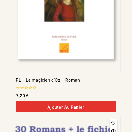
PL – Le magicien d’Oz – Roman
0
7,20
€
de
5
Ajouter Au Panier