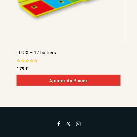
LUDIX – 12 boitiers
0
179
€
de
5
Ajouter Au Panier