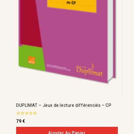
DUPLIMAT – Jeux de lecture différenciés – CP
0
79
€
de
5
Ajouter Au Panier