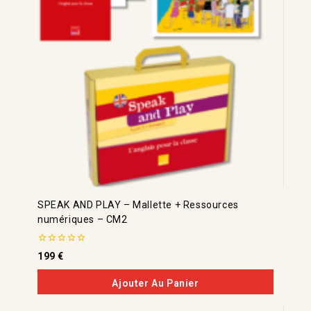
SPEAK AND PLAY – Mallette + Ressources
numériques – CM2
0
199
€
de
5
Ajouter Au Panier