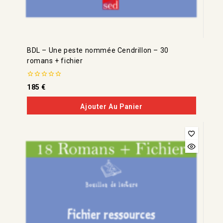
BDL – Une peste nommée Cendrillon – 30
romans + fichier
0
185
€
de
5
Ajouter Au Panier