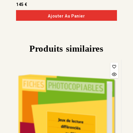
0
145
€
de
5
Ajouter Au Panier
Produits similaires