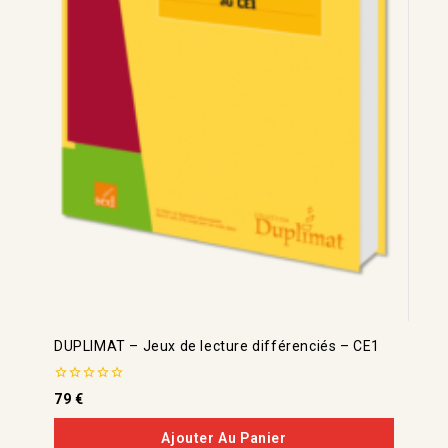
DUPLIMAT – Jeux de lecture différenciés – CE1
0
79
€
de
5
Ajouter Au Panier