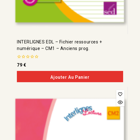
INTERLIGNES EDL – Fichier ressources +
numérique – CM1 – Anciens prog.
0
79
€
de
5
Ajouter Au Panier