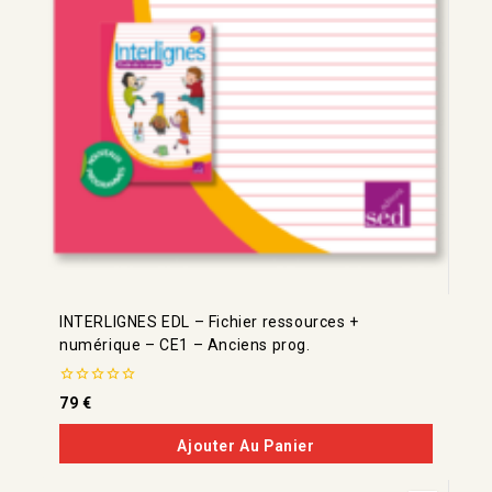
INTERLIGNES EDL – Fichier ressources +
numérique – CE1 – Anciens prog.
0
79
€
de
5
Ajouter Au Panier