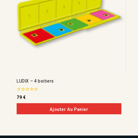
LUDIX – 4 boitiers
0
79
€
de
5
Ajouter Au Panier