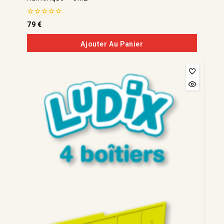
0
79
€
de
5
Ajouter Au Panier