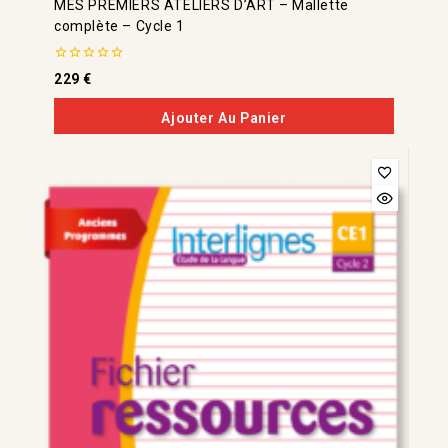
MES PREMIERS ATELIERS D’ART – Mallette
complète – Cycle 1
0
229
€
de
5
Ajouter Au Panier