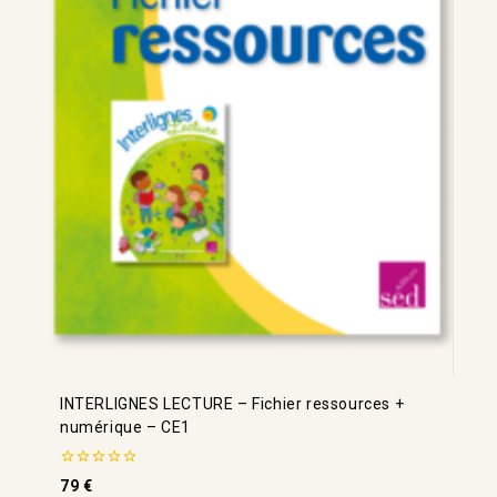
INTERLIGNES LECTURE – Fichier ressources +
numérique – CE1
0
79
€
de