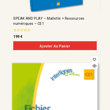
SPEAK AND PLAY – Mallette + Ressources
numériques – CE1
0
199
€
de
5
Ajouter Au Panier