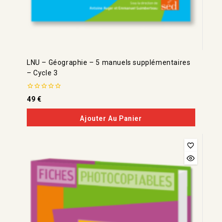
LNU – Géographie – 5 manuels supplémentaires
– Cycle 3
0
49
€
de
5
Ajouter Au Panier