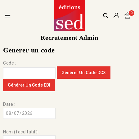
0
Recrutement Admin
Generer un code
Code :
Générer Un Code DCX
Générer Un Code EDI
Date :
Nom (facultatif) :