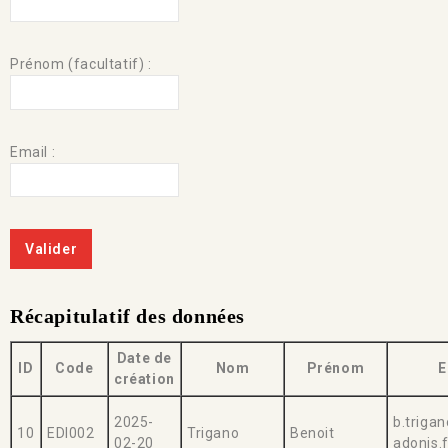
Prénom (facultatif) :
Email :
Récapitulatif des données
Date de
ID
Code
Nom
Prénom
E
création
2025-
b.triga
10
EDI002
Trigano
Benoit
02-20
adonis.f