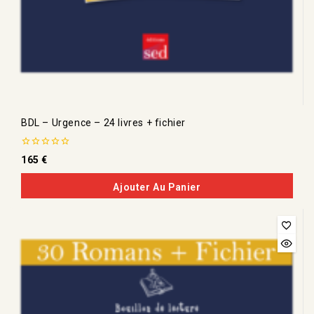
BDL – Urgence – 24 livres + fichier
0
165
€
de
5
Ajouter Au Panier