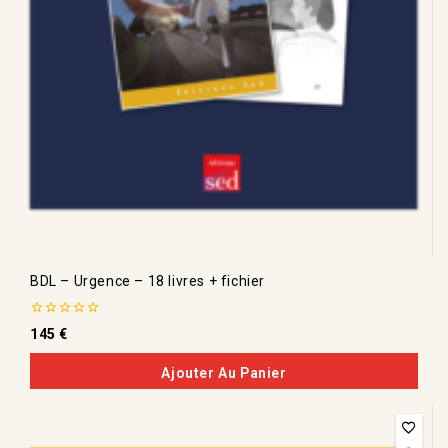
BDL – Urgence – 18 livres + fichier
0
145
€
de
5
Ajouter Au Panier