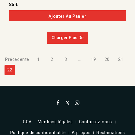
0
85
€
de
5
Ajouter Au Panier
Charger Plus De
Précédente
1
2
3
…
19
20
21
22
CGV
Mentions légales
Contactez-nous
Politique de confidentialité
A propos
Reclamations