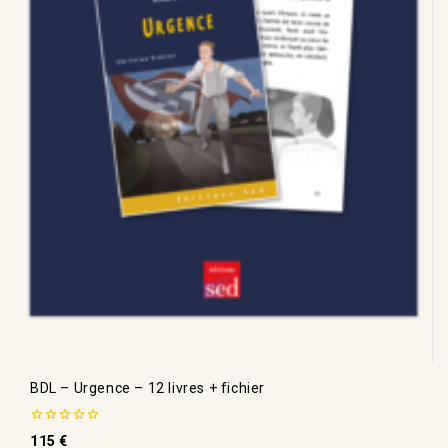
BDL – Urgence – 12 livres + fichier
0
115
€