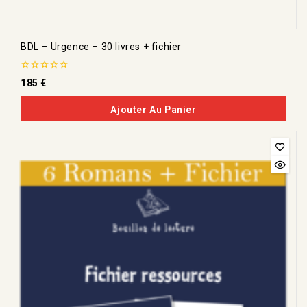
BDL – Urgence – 30 livres + fichier
0
185
€
de
5
Ajouter Au Panier