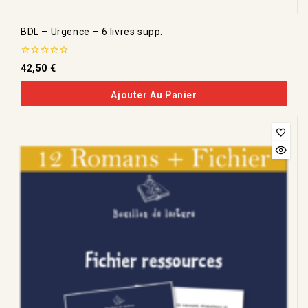
BDL – Urgence – 6 livres supp.
0
42,50
€
de
5
Ajouter Au Panier