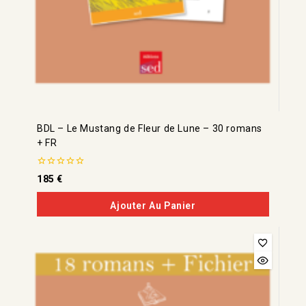
BDL – Le Mustang de Fleur de Lune – 30 romans
+ FR
0
185
€
de
5
Ajouter Au Panier