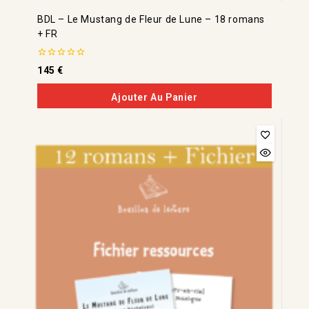
BDL – Le Mustang de Fleur de Lune – 18 romans
+ FR
0
145
€
de
5
Ajouter Au Panier