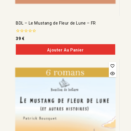
BDL – Le Mustang de Fleur de Lune – FR
0
39
€
de
5
Ajouter Au Panier