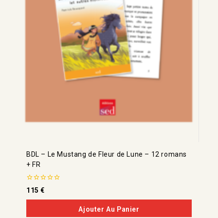
BDL – Le Mustang de Fleur de Lune – 12 romans
+ FR
0
115
€
de
5
Ajouter Au Panier