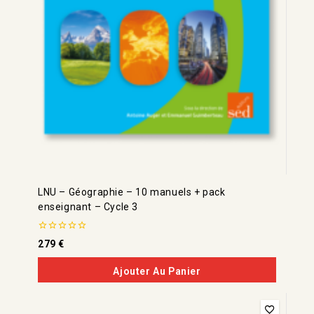
LNU – Géographie – 10 manuels + pack
enseignant – Cycle 3
0
279
€
de
5
Ajouter Au Panier