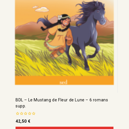
BDL – Le Mustang de Fleur de Lune – 6 romans
supp.
0
42,50
€
de
5