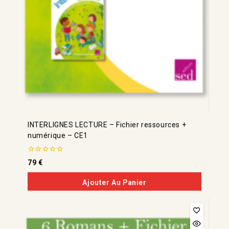
INTERLIGNES LECTURE – Fichier ressources +
numérique – CE1
0
79
€
de
5
Ajouter Au Panier