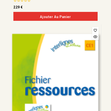
0
229
€
de
5
Ajouter Au Panier