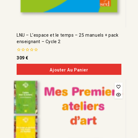
LNU – L’espace et le temps – 25 manuels + pack
enseignant – Cycle 2
0
309
€
de
5
Ajouter Au Panier