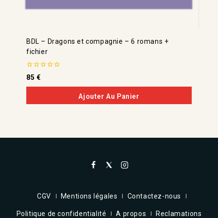
BDL – Dragons et compagnie – 6 romans +
fichier
0
85
€
de
5
Ajouter Au Panier
CGV
Mentions légales
Contactez-nous
Politique de confidentialité
A propos
Reclamations