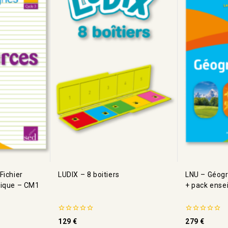
Fichier
LUDIX – 8 boitiers
LNU – Géogr
rique – CM1
+ pack ense
0
0
129
€
279
€
de
de