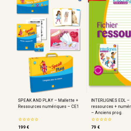
SPEAK AND PLAY – Mallette +
INTERLIGNES EDL – 
Ressources numériques – CE1
ressources + numé
– Anciens prog.
0
0
199
€
79
€
de
de