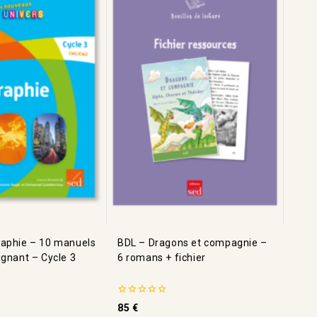
aphie – 10 manuels
BDL – Dragons et compagnie –
ignant – Cycle 3
6 romans + fichier
0
85
€
de