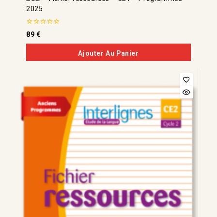
2025
0
89
€
de
5
Ajouter Au Panier