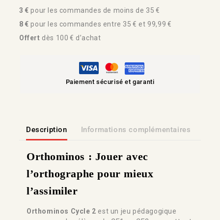
3 €
pour les commandes de moins de 35 €
8 €
pour les commandes entre 35 € et 99,99 €
Offert
dès 100 € d’achat
Paiement sécurisé et garanti
Description
Informations complémentaires
Lien
Orthominos : Jouer avec
l’orthographe pour mieux
l’assimiler
Orthominos Cycle 2
est un jeu pédagogique