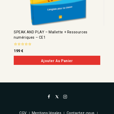
SPEAK AND PLAY – Mallette + Ressources
numériques – CE1
0
199
€
de
5
Ajouter Au Panier
CGV
Mentions légales
Contactez-nous