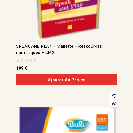
SPEAK AND PLAY – Mallette + Ressources
numériques – CM2
0
199
€
de
5
Ajouter Au Panier