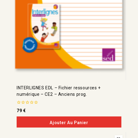
INTERLIGNES EDL – Fichier ressources +
numérique – CE2 – Anciens prog.
0
79
€
de
5
Ajouter Au Panier