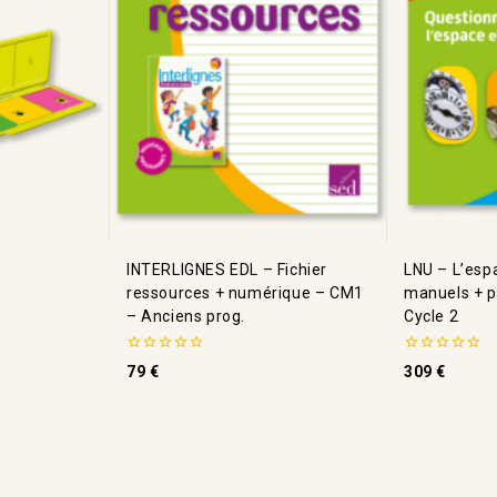
INTERLIGNES EDL – Fichier
LNU – L’esp
ressources + numérique – CM1
manuels + p
– Anciens prog.
Cycle 2
0
0
79
€
309
€
de
de
5
5