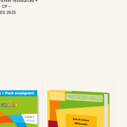
ichier ressources +
– CP –
ES 2025