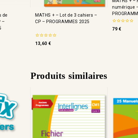
MATHS + – F
numérique 
PROGRAMM
s de
MATHS + – Lot de 3 cahiers –
P –
CP – PROGRAMMES 2025
0
5
79
€
de
5
0
13,60
€
de
5
Produits similaires