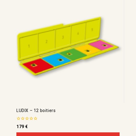
LUDIX – 12 boitiers
0
179
€
de
5