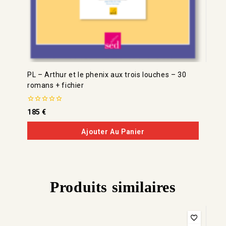
PL – Arthur et le phenix aux trois louches – 30
romans + fichier
0
185
€
de
5
Ajouter Au Panier
Produits similaires