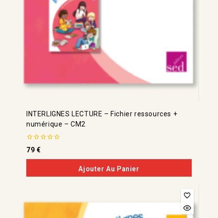
INTERLIGNES LECTURE – Fichier ressources +
numérique – CM2
0
79
€
de
5
Ajouter Au Panier