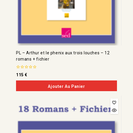
PL – Arthur et le phenix aux trois louches – 12
romans + fichier
0
115
€
de
5
Ajouter Au Panier