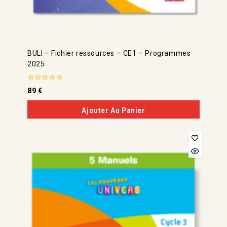
BULI – Fichier ressources – CE1 – Programmes
2025
0
89
€
de
5
Ajouter Au Panier