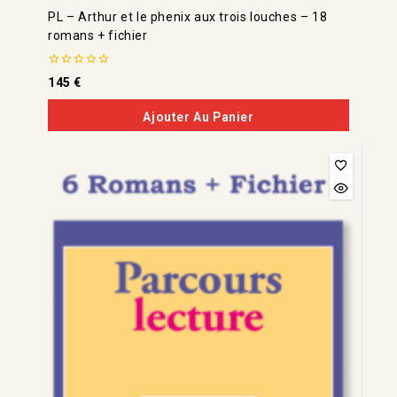
PL – Arthur et le phenix aux trois louches – 18
romans + fichier
0
145
€
de
5
Ajouter Au Panier