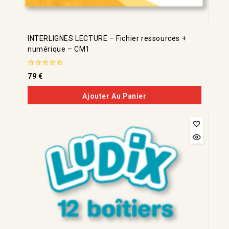
INTERLIGNES LECTURE – Fichier ressources +
numérique – CM1
0
79
€
de
5
Ajouter Au Panier