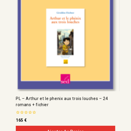
PL – Arthur et le phenix aux trois louches – 24
romans + fichier
0
165
€
de
5