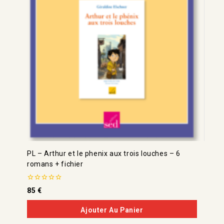
PL – Arthur et le phenix aux trois louches – 6
romans + fichier
0
85
€
de
5
Ajouter Au Panier