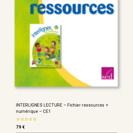
INTERLIGNES LECTURE – Fichier ressources +
numérique – CE1
0
79
€
de