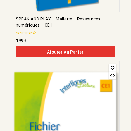
SPEAK AND PLAY – Mallette + Ressources
numériques – CE1
0
199
€
de
5
Ajouter Au Panier