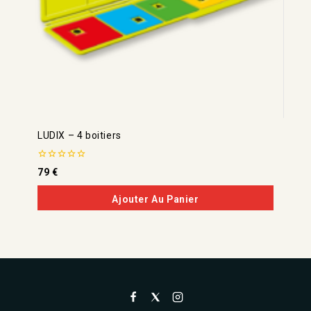
LUDIX – 4 boitiers
0
79
€
de
5
Ajouter Au Panier