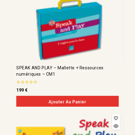
SPEAK AND PLAY – Mallette + Ressources
numériques – CM1
0
199
€
de
5
Ajouter Au Panier