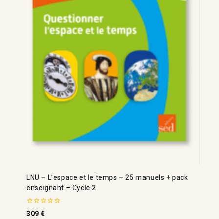
LNU – L’espace et le temps – 25 manuels + pack
enseignant – Cycle 2
0
309
€
de