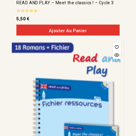
READ AND PLAY – Meet the classics ! – Cycle 3
0
5,50
€
de
5
Ajouter Au Panier