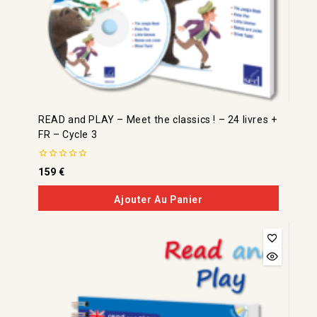
READ and PLAY – Meet the classics ! – 24 livres +
FR – Cycle 3
0
159
€
de
5
Ajouter Au Panier