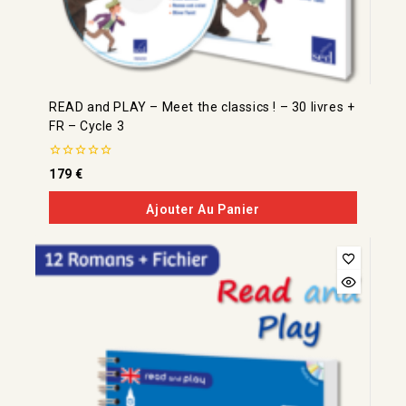
READ and PLAY – Meet the classics ! – 30 livres +
FR – Cycle 3
0
179
€
de
5
Ajouter Au Panier