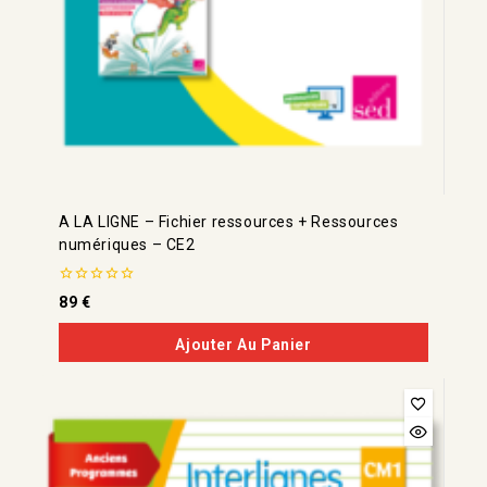
A LA LIGNE – Fichier ressources + Ressources
numériques – CE2
0
89
€
de
5
Ajouter Au Panier