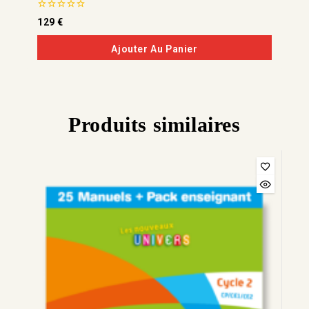
0
129
€
de
5
Ajouter Au Panier
Produits similaires