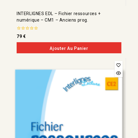
INTERLIGNES EDL – Fichier ressources +
numérique – CM1 – Anciens prog.
0
79
€
de
5
Ajouter Au Panier