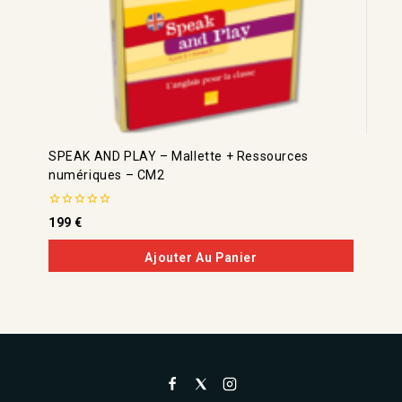
SPEAK AND PLAY – Mallette + Ressources
numériques – CM2
0
199
€
de
5
Ajouter Au Panier