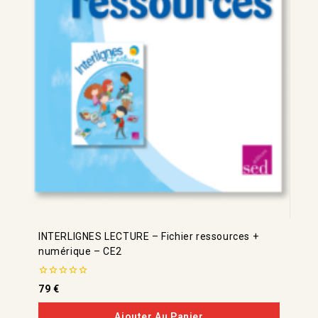
INTERLIGNES LECTURE – Fichier ressources +
numérique – CE2
0
79
€
de
5
Ajouter Au Panier