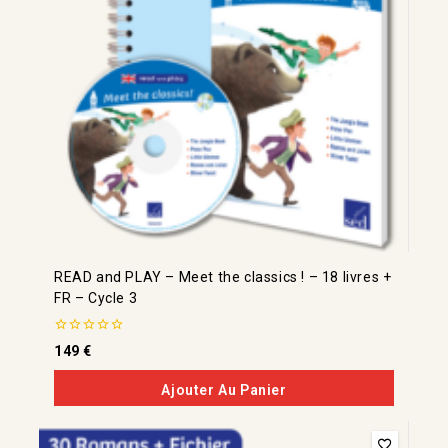
READ and PLAY – Meet the classics ! – 18 livres +
FR – Cycle 3
0
149
€
de
5
Ajouter Au Panier