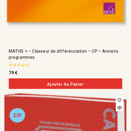
MATHS + – Classeur de différenciation – CP – Anciens
programmes
0
79
€
de
5
Ajouter Au Panier