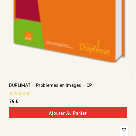
DUPLIMAT – Problèmes en images – CP
0
79
€
de
5
Ajouter Au Panier