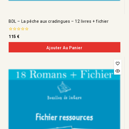
BDL – La pêche aux cradingues – 12 livres + fichier
0
115
€
de
5
Ajouter Au Panier