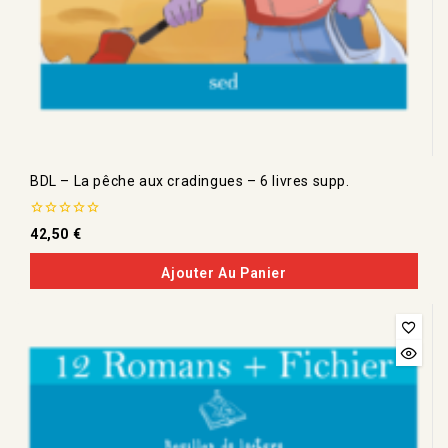
BDL – La pêche aux cradingues – 6 livres supp.
0
42,50
€
de
5
Ajouter Au Panier