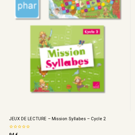
JEUX DE LECTURE – Mission Syllabes – Cycle 2
0
94
€