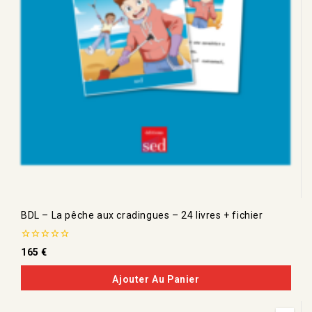
BDL – La pêche aux cradingues – 24 livres + fichier
0
165
€
de
5
Ajouter Au Panier