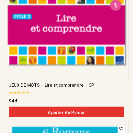
JEUX DE MOTS – Lire et comprendre – CP
0
94
€
de
5
Ajouter Au Panier