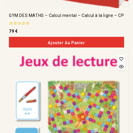
GYM DES MATHS – Calcul mental – Calcul à la ligne – CP
0
79
€
de
5
Ajouter Au Panier