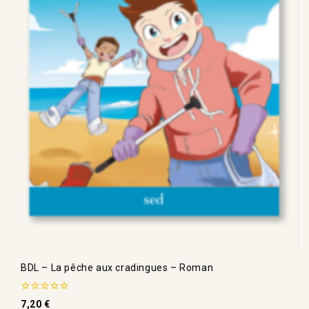
BDL – La pêche aux cradingues – Roman
0
7,20
€