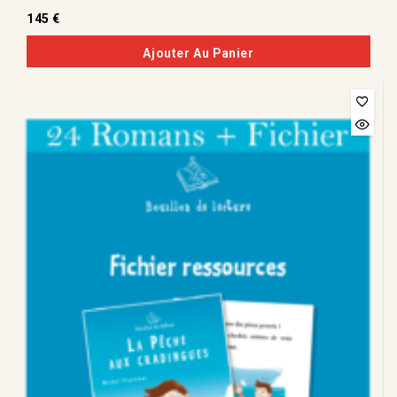
0
145
€
de
5
Ajouter Au Panier