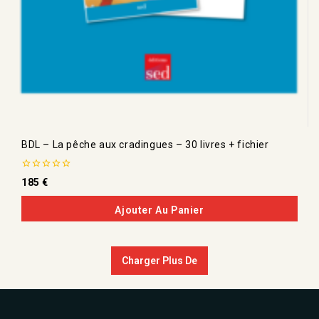
BDL – La pêche aux cradingues – 30 livres + fichier
0
185
€
de
5
Ajouter Au Panier
Charger Plus De