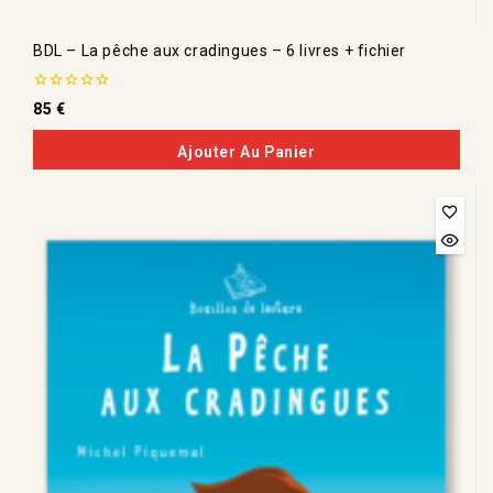
BDL – La pêche aux cradingues – 6 livres + fichier
0
85
€
de
5
Ajouter Au Panier