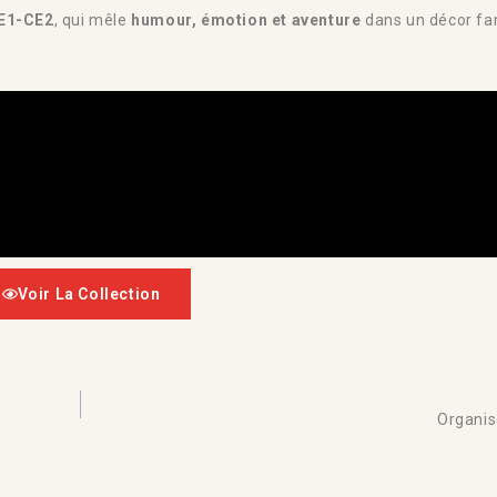
E1-CE2
, qui mêle
humour, émotion et aventure
dans un décor fa
Voir La Collection
Organis