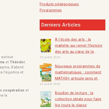
Produits pédagogiques
Programmes
Derniers Articles
À l’école des arts : la
mallette qui remet l’histoire
des arts au cœur de la
 surtout
23 juillet 2026
classe
ma
et
Théodor
.
Nouveaux programmes de
hayma, d’abord
 l’injustice et
mathématiques : comment
MATHS+ articule sens et
20 juillet 2026
automatismes​
de
coopération
et
Bouillon de lecture : la
me le
collection idéale pour faire
lire toute la classe