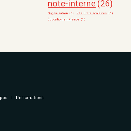
note-interne
(26)
Organisation
(1)
Résultats scolaires
(1)
Éducation en France
(1)
opos
Reclamations