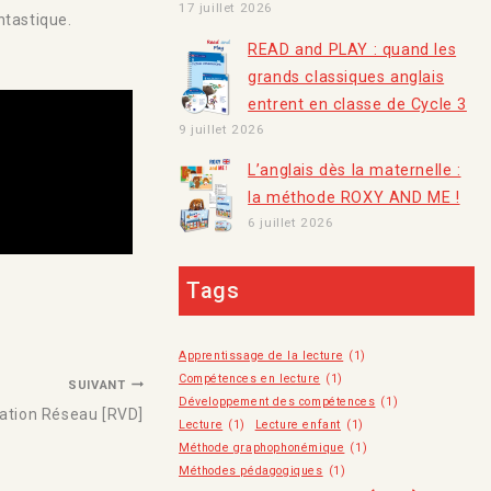
17 juillet 2026
ntastique.
READ and PLAY : quand les
grands classiques anglais
entrent en classe de Cycle 3
9 juillet 2026
L’anglais dès la maternelle :
la méthode ROXY AND ME !
6 juillet 2026
Tags
Apprentissage de la lecture
(1)
Compétences en lecture
(1)
SUIVANT
Développement des compétences
(1)
ation Réseau [RVD]
Lecture
(1)
Lecture enfant
(1)
Méthode graphophonémique
(1)
Méthodes pédagogiques
(1)