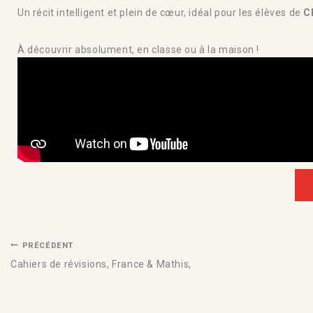
Un récit intelligent et plein de cœur, idéal pour les élèves de
C
À découvrir absolument, en classe ou à la maison !
PRÉCÉDENT
Cahiers de révisions, France & Mathis,