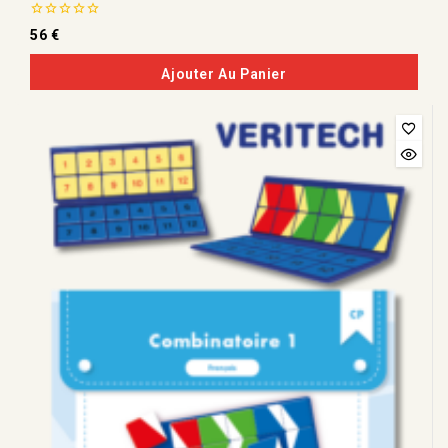
0
56
€
de
5
Ajouter Au Panier