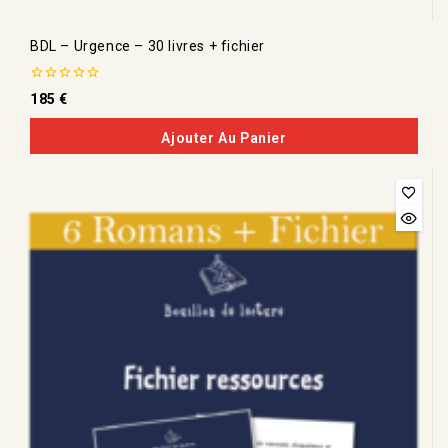
BDL – Urgence – 30 livres + fichier
0
185
€
de
5
Ajouter Au Panier