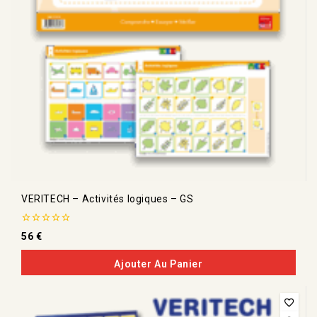
VERITECH – Activités logiques – GS
0
56
€
de
5
Ajouter Au Panier