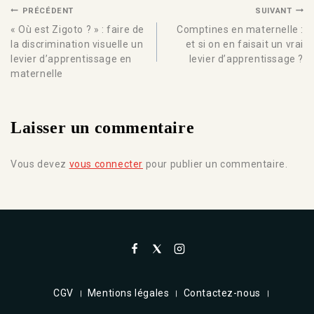
PRÉCÉDENT
SUIVANT
« Où est Zigoto ? » : faire de
Comptines en maternelle :
la discrimination visuelle un
et si on en faisait un vrai
levier d’apprentissage en
levier d’apprentissage ?
maternelle
Laisser un commentaire
Vous devez
vous connecter
pour publier un commentaire.
CGV
Mentions légales
Contactez-nous