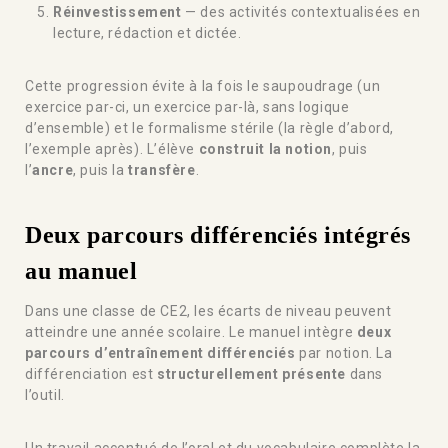
Réinvestissement
— des activités contextualisées en
lecture, rédaction et dictée.
Cette progression évite à la fois le saupoudrage (un
exercice par-ci, un exercice par-là, sans logique
d’ensemble) et le formalisme stérile (la règle d’abord,
l’exemple après). L’élève
construit la notion
, puis
l’
ancre
, puis la
transfère
.
Deux parcours différenciés intégrés
au manuel
Dans une classe de CE2, les écarts de niveau peuvent
atteindre une année scolaire. Le manuel intègre
deux
parcours d’entraînement différenciés
par notion. La
différenciation est
structurellement présente
dans
l’outil.
Un travail accentué de l’oral et du vocabulaire complète la