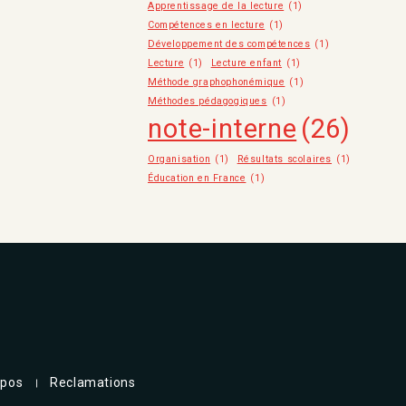
Apprentissage de la lecture
(1)
Compétences en lecture
(1)
Développement des compétences
(1)
Lecture
(1)
Lecture enfant
(1)
Méthode graphophonémique
(1)
Méthodes pédagogiques
(1)
note-interne
(26)
Organisation
(1)
Résultats scolaires
(1)
Éducation en France
(1)
opos
Reclamations