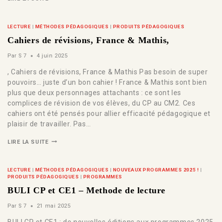
LECTURE
|
MÉTHODES PÉDAGOGIQUES
|
PRODUITS PÉDAGOGIQUES
Cahiers de révisions, France & Mathis,
Par
S 7
4 juin 2025
, Cahiers de révisions, France & Mathis Pas besoin de super
pouvoirs… juste d’un bon cahier ! France & Mathis sont bien
plus que deux personnages attachants : ce sont les
complices de révision de vos élèves, du CP au CM2. Ces
cahiers ont été pensés pour allier efficacité pédagogique et
plaisir de travailler. Pas…
LIRE LA SUITE
LECTURE
|
MÉTHODES PÉDAGOGIQUES
|
NOUVEAUX PROGRAMMES 2025 !
|
PRODUITS PÉDAGOGIQUES
|
PROGRAMMES
BULI CP et CE1 – Methode de lecture
Par
S 7
21 mai 2025
BULI CP et CE1 : de nouvelles éditions aux programmes 2025