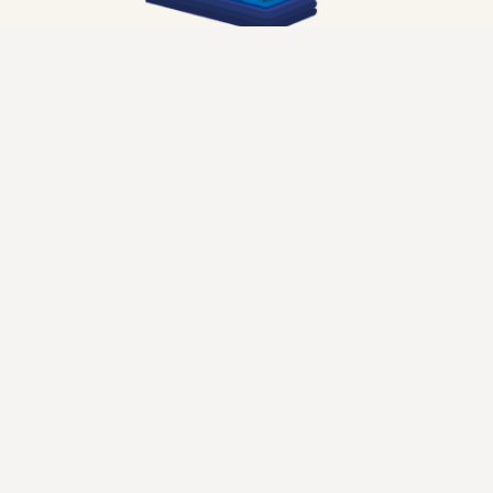
COMPÉTENCES EN LECTURE
|
LECTURE
|
MÉTHODES PÉDAGOGIQUES
VERITECH : Apprendre à travailler en
autonomie
Par
S 7
26 mars 2025
VERITECH : Apprendre à travailler en autonomie UN
ACCOMPAGNEMENT COMPLET TOUT AU LONG DU PRIMAIRE
La collection Veritech propose des outils pour faire réviser
les élèves en autonomie sur les connaissances apprises en
classe. Grâce à ce système, les élèves sont encouragés à
apprendre à travailler de manière indépendante. L’élève
étant à la fois l’exécuteur…
LIRE LA SUITE